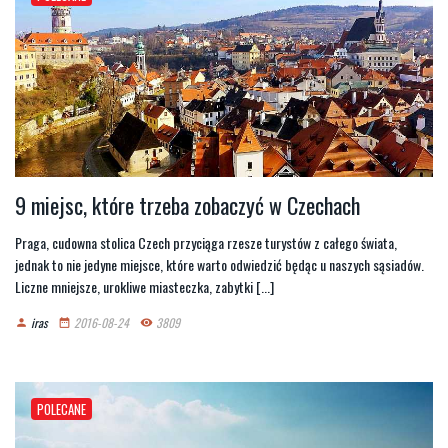
9 miejsc, które trzeba zobaczyć w Czechach
Praga, cudowna stolica Czech przyciąga rzesze turystów z całego świata,
jednak to nie jedyne miejsce, które warto odwiedzić będąc u naszych sąsiadów.
Liczne mniejsze, urokliwe miasteczka, zabytki [...]
iras
2016-08-24
3809
person
date_range
remove_red_eye
POLECANE