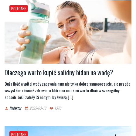
POLECANE
Dlaczego warto kupić solidny bidon na wodę?
Duża ilość wypitej wody zapewnia nam nie tylko dobre samopoczucie, ale przede
wszystkim również zdrowie, o które na co dzień warto dbać w szczególny
sposób. Jeśli zależy Ci na tym, by świeżą [...]
Redaktor
2025-03-13
1370
person
date_range
remove_red_eye
POLECANE