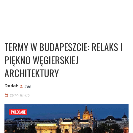
TERMY W BUDAPESZCIE: RELAKS I
PIĘKNO WĘGIERSKIEJ
ARCHITEKTURY
Dodał:
iras
person
2017-10-05
date_range
POLECANE