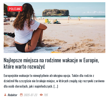
POLECANE
Najlepsze miejsca na rodzinne wakacje w Europie,
które warto rozważyć
Europejskie wakacje to niewątpliwie atrakcyjna opcja. Także dla rodzin z
dziećmi! Na szczęście nie brakuje miejsc, w których znajdą się rozrywki zarówno
dla osób dorosłych, jak i najmłodszych. [...]
Redaktor
2025-07-23
795
person
date_range
remove_red_eye