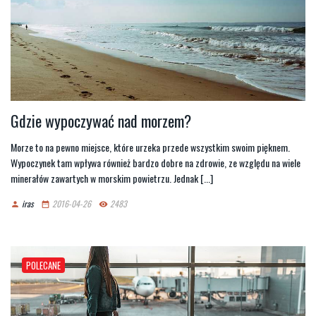
Gdzie wypoczywać nad morzem?
Morze to na pewno miejsce, które urzeka przede wszystkim swoim pięknem.
Wypoczynek tam wpływa również bardzo dobre na zdrowie, ze względu na wiele
minerałów zawartych w morskim powietrzu. Jednak [...]
iras
2016-04-26
2483
person
date_range
remove_red_eye
POLECANE