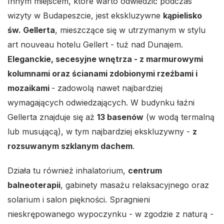
Innym miejscem, które warto odwiedzić podczas
wizyty w Budapeszcie, jest ekskluzywne
kąpielisko
św. Gellerta
, mieszczące się w utrzymanym w stylu
art nouveau hotelu Gellert - tuż nad Dunajem.
Eleganckie, secesyjne wnętrza - z marmurowymi
kolumnami oraz ścianami zdobionymi rzeźbami i
mozaikami
- zadowolą nawet najbardziej
wymagających odwiedzających. W budynku łaźni
Gellerta znajduje się aż
13 basenów
(w wodą termalną
lub musującą), w tym najbardziej ekskluzywny -
z
rozsuwanym szklanym dachem
.
Działa tu również inhalatorium,
centrum
balneoterapii
, gabinety masażu relaksacyjnego oraz
solarium i salon piękności. Spragnieni
nieskrępowanego wypoczynku - w zgodzie z naturą -