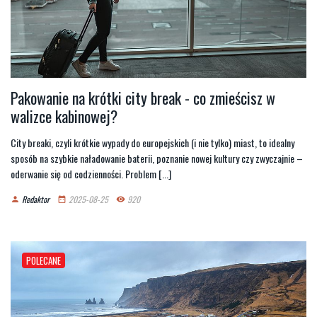
Pakowanie na krótki city break - co zmieścisz w
walizce kabinowej?
City breaki, czyli krótkie wypady do europejskich (i nie tylko) miast, to idealny
sposób na szybkie naładowanie baterii, poznanie nowej kultury czy zwyczajnie –
oderwanie się od codzienności. Problem [...]
Redaktor
2025-08-25
920
person
date_range
remove_red_eye
POLECANE