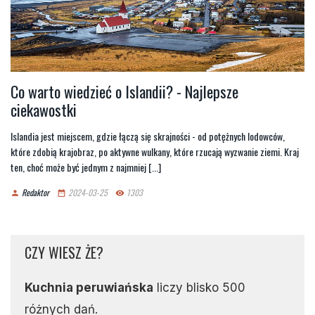
Co warto wiedzieć o Islandii? - Najlepsze
ciekawostki
Islandia jest miejscem, gdzie łączą się skrajności - od potężnych lodowców,
które zdobią krajobraz, po aktywne wulkany, które rzucają wyzwanie ziemi. Kraj
ten, choć może być jednym z najmniej [...]
Redaktor
2024-03-25
1303
person
date_range
remove_red_eye
CZY WIESZ ŻE?
Kuchnia peruwiańska
liczy blisko 500
różnych dań.