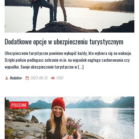
Dodatkowe opcje w ubezpieczeniu turystycznym
Ubezpieczenie turystyczne powinien wykupić każdy, kto wybiera się na wakacje.
Dzięki polisie podlegasz ochronie m.in. na wypadek nagłego zachorowania czy
wypadku. Swoje ubezpieczenie turystyczne w [...]
Redaktor
2023-06-25
1556
person
date_range
remove_red_eye
POLECANE