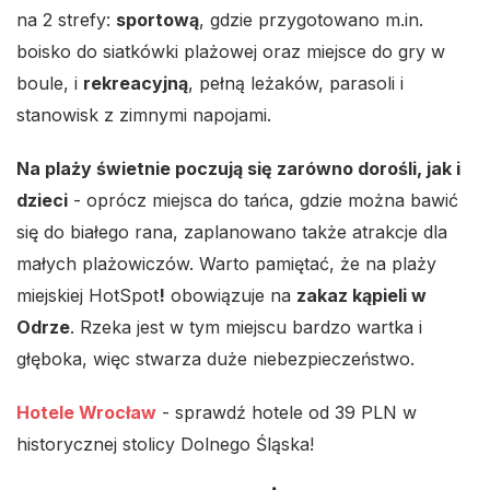
na 2 strefy:
sportową
, gdzie przygotowano m.in.
boisko do siatkówki plażowej oraz miejsce do gry w
boule, i
rekreacyjną
, pełną leżaków, parasoli i
stanowisk z zimnymi napojami.
Na plaży świetnie poczują się zarówno dorośli, jak i
dzieci
- oprócz miejsca do tańca, gdzie można bawić
się do białego rana, zaplanowano także atrakcje dla
małych plażowiczów. Warto pamiętać, że na plaży
miejskiej HotSpot
!
obowiązuje na
zakaz kąpieli w
Odrze
. Rzeka jest w tym miejscu bardzo wartka i
głęboka, więc stwarza duże niebezpieczeństwo.
Hotele Wrocław
- sprawdź hotele od 39 PLN w
historycznej stolicy Dolnego Śląska!