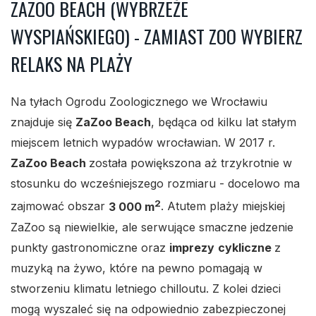
ZAZOO BEACH (WYBRZEŻE
WYSPIAŃSKIEGO) - ZAMIAST ZOO WYBIERZ
RELAKS NA PLAŻY
Na tyłach Ogrodu Zoologicznego we Wrocławiu
znajduje się
ZaZoo Beach
, będąca od kilku lat stałym
miejscem letnich wypadów wrocławian. W 2017 r.
ZaZoo Beach
została powiększona aż trzykrotnie w
stosunku do wcześniejszego rozmiaru - docelowo ma
2
zajmować obszar
3 000 m
. Atutem plaży miejskiej
ZaZoo są niewielkie, ale serwujące smaczne jedzenie
punkty gastronomiczne oraz
imprezy
cykliczne
z
muzyką na żywo, które na pewno pomagają w
stworzeniu klimatu letniego chilloutu. Z kolei dzieci
mogą wyszaleć się na odpowiednio zabezpieczonej