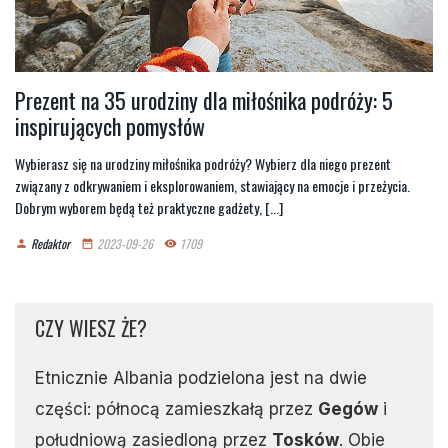
Prezent na 35 urodziny dla miłośnika podróży: 5
inspirujących pomysłów
Wybierasz się na urodziny miłośnika podróży? Wybierz dla niego prezent
związany z odkrywaniem i eksplorowaniem, stawiający na emocje i przeżycia.
Dobrym wyborem będą też praktyczne gadżety, [...]
Redaktor
2023-09-26
1709
person
date_range
remove_red_eye
CZY WIESZ ŻE?
Etnicznie Albania podzielona jest na dwie
części: północą zamieszkałą przez
Gegów
i
południową zasiedloną przez
Tosków
. Obie