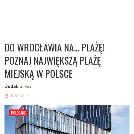
DO WROCŁAWIA NA... PLAŻĘ!
POZNAJ NAJWIĘKSZĄ PLAŻĘ
MIEJSKĄ W POLSCE
Dodał:
iras
person
2017-08-22
date_range
POLECANE