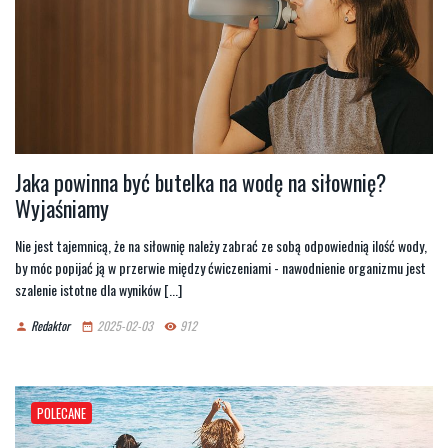
Jaka powinna być butelka na wodę na siłownię?
Wyjaśniamy
Nie jest tajemnicą, że na siłownię należy zabrać ze sobą odpowiednią ilość wody,
by móc popijać ją w przerwie między ćwiczeniami - nawodnienie organizmu jest
szalenie istotne dla wyników [...]
Redaktor
2025-02-03
912
person
date_range
remove_red_eye
POLECANE