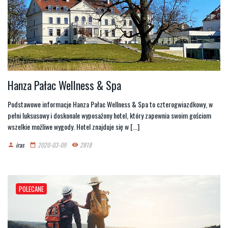
Hanza Pałac Wellness & Spa
Podstawowe informacje Hanza Pałac Wellness & Spa to czterogwiazdkowy, w
pełni luksusowy i doskonale wyposażony hotel, który zapewnia swoim gościom
wszelkie możliwe wygody. Hotel znajduje się w [...]
iras
2020-03-09
2818
person
date_range
remove_red_eye
POLECANE