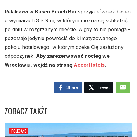
Relaksowi w
Basen Beach Bar
sprzyja również basen
o wymiarach 3 x 9 m, w którym można się schłodzić
po dniu w rozgrzanym mieście. A gdy to nie pomaga -
pozostaje jedynie powrócić do klimatyzowanego
pokoju hotelowego, w którym czeka Cię zasłużony
odpoczynek.
Aby zarezerwować nocleg we
Wrocławiu, wejdź na stronę
AccorHotels
.
mail
Share
Tweet
ZOBACZ TAKŻE
POLECANE