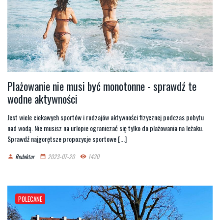
Plażowanie nie musi być monotonne - sprawdź te
wodne aktywności
Jest wiele ciekawych sportów i rodzajów aktywności fizycznej podczas pobytu
nad wodą. Nie musisz na urlopie ograniczać się tylko do plażowania na leżaku.
Sprawdź najgorętsze propozycje sportowe [...]
Redaktor
2023-07-20
1420
person
date_range
remove_red_eye
POLECANE