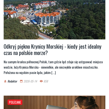
Odkryj piękno Krynicy Morskiej - kiedy jest idealny
czas na polskie morze?
Na samym krańcu północnej Polski, tam gdzie ląd zdaje się ustępować miejsca
wodzie, leży Krynica Morska - niewielkie, ale niezwykle urokliwe miasteczko.
Położona na wąskim pasie lądu, jakim [...]
Redaktor
2026-05-14
658
person
date_range
remove_red_eye
POLECANE