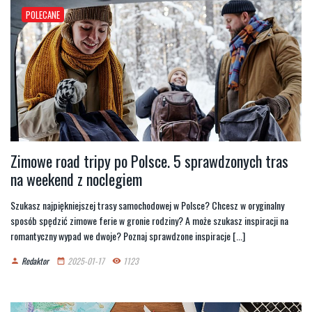
POLECANE
Zimowe road tripy po Polsce. 5 sprawdzonych tras
na weekend z noclegiem
Szukasz najpiękniejszej trasy samochodowej w Polsce? Chcesz w oryginalny
sposób spędzić zimowe ferie w gronie rodziny? A może szukasz inspiracji na
romantyczny wypad we dwoje? Poznaj sprawdzone inspiracje [...]
Redaktor
2025-01-17
1123
person
date_range
remove_red_eye