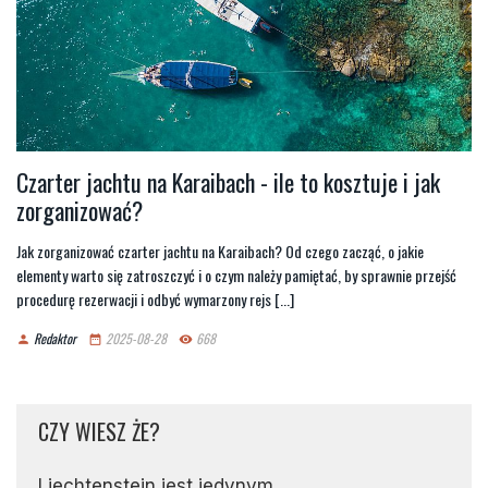
Czarter jachtu na Karaibach - ile to kosztuje i jak
zorganizować?
Jak zorganizować czarter jachtu na Karaibach? Od czego zacząć, o jakie
elementy warto się zatroszczyć i o czym należy pamiętać, by sprawnie przejść
procedurę rezerwacji i odbyć wymarzony rejs [...]
Redaktor
2025-08-28
668
person
date_range
remove_red_eye
CZY WIESZ ŻE?
Liechtenstein jest jedynym