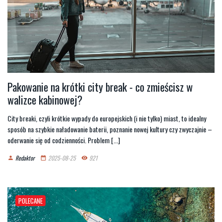
Pakowanie na krótki city break - co zmieścisz w
walizce kabinowej?
City breaki, czyli krótkie wypady do europejskich (i nie tylko) miast, to idealny
sposób na szybkie naładowanie baterii, poznanie nowej kultury czy zwyczajnie –
oderwanie się od codzienności. Problem [...]
Redaktor
2025-08-25
921
person
date_range
remove_red_eye
POLECANE