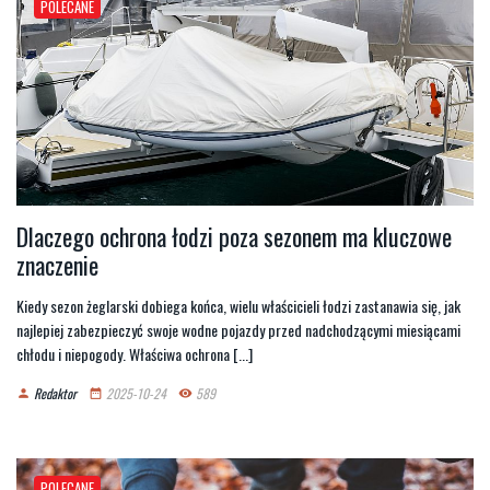
POLECANE
Dlaczego ochrona łodzi poza sezonem ma kluczowe
znaczenie
Kiedy sezon żeglarski dobiega końca, wielu właścicieli łodzi zastanawia się, jak
najlepiej zabezpieczyć swoje wodne pojazdy przed nadchodzącymi miesiącami
chłodu i niepogody. Właściwa ochrona [...]
Redaktor
2025-10-24
589
person
date_range
remove_red_eye
POLECANE