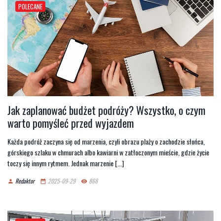
POLECANE
Jak zaplanować budżet podróży? Wszystko, o czym
warto pomyśleć przed wyjazdem
Każda podróż zaczyna się od marzenia, czyli obrazu plaży o zachodzie słońca,
górskiego szlaku w chmurach albo kawiarni w zatłoczonym mieście, gdzie życie
toczy się innym rytmem. Jednak marzenie [...]
Redaktor
2025-09-29
868
person
date_range
remove_red_eye