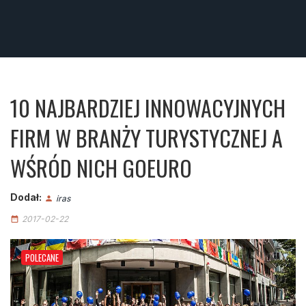
10 NAJBARDZIEJ INNOWACYJNYCH
FIRM W BRANŻY TURYSTYCZNEJ A
WŚRÓD NICH GOEURO
Dodał:
iras
person
2017-02-22
date_range
POLECANE