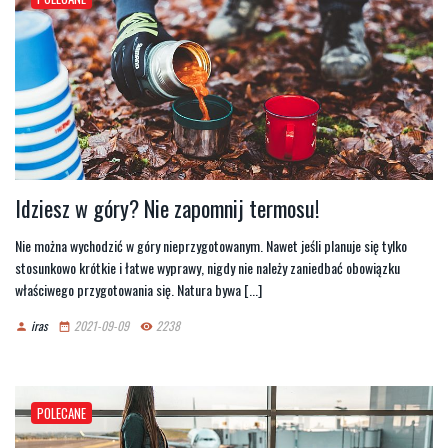
Idziesz w góry? Nie zapomnij termosu!
Nie można wychodzić w góry nieprzygotowanym. Nawet jeśli planuje się tylko
stosunkowo krótkie i łatwe wyprawy, nigdy nie należy zaniedbać obowiązku
właściwego przygotowania się. Natura bywa [...]
iras
2021-09-09
2238
person
date_range
remove_red_eye
POLECANE