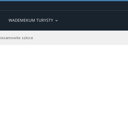
WADEMEKUM TURYSTY
expand_more
 niesamowite szkice