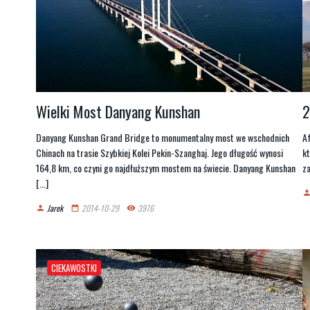
Wielki Most Danyang Kunshan
2
Danyang Kunshan Grand Bridge to monumentalny most we wschodnich
Af
Chinach na trasie Szybkiej Kolei Pekin-Szanghaj. Jego długość wynosi
k
164,8 km, co czyni go najdłuższym mostem na świecie. Danyang Kunshan
za
[...]
perso
Jarek
2014-10-29
3976
person
date_range
remove_red_eye
CIEKAWOSTKI