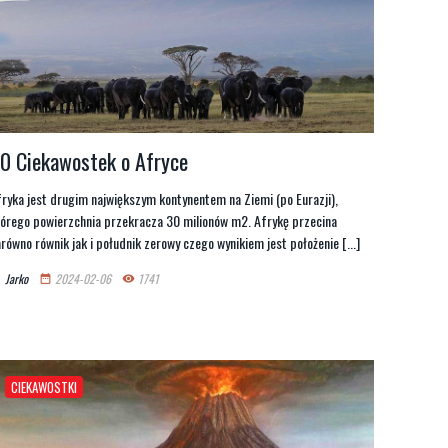
0 Ciekawostek o Afryce
ryka jest drugim największym kontynentem na Ziemi (po Eurazji),
tórego powierzchnia przekracza 30 milionów m2. Afrykę przecina
równo równik jak i południk zerowy czego wynikiem jest położenie [...]
Jarko
2024-02-06
1741
n
date_range
remove_red_eye
CIEKAWOSTKI