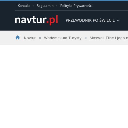
·
·
Kontakt
Regulamin
Polityka Prywatności
PRZEWODNIK PO ŚWIECIE
expand_more
home
»
»
Navtur
Wademekum Turysty
Maxwell Tilse i jego