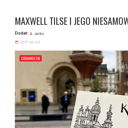
MAXWELL TILSE I JEGO NIESAMOW
Dodał:
Jarko
person
2017-02-03
date_range
CIEKAWOSTKI