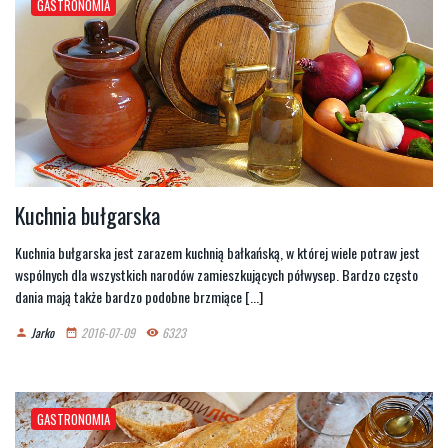
GASTRONOMIA
Kuchnia bułgarska
Kuchnia bułgarska jest zarazem kuchnią bałkańską, w której wiele potraw jest
wspólnych dla wszystkich narodów zamieszkujących półwysep. Bardzo często
dania mają także bardzo podobne brzmiące [...]
Jarko
2016-07-09
6323
person
date_range
remove_red_eye
GASTRONOMIA