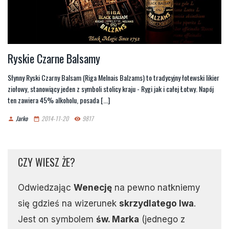
Ryskie Czarne Balsamy
Słynny Ryski Czarny Balsam (Riga Melnais Balzams) to tradycyjny łotewski likier
ziołowy, stanowiący jeden z symboli stolicy kraju - Rygi jak i całej Łotwy. Napój
ten zawiera 45% alkoholu, posada [...]
Jarko
2014-11-20
9817
person
date_range
remove_red_eye
CZY WIESZ ŻE?
Odwiedzając
Wenecję
na pewno natkniemy
się gdzieś na wizerunek
skrzydlatego lwa
.
Jest on symbolem
św. Marka
(jednego z