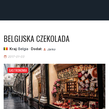
BELGIJSKA CZEKOLADA
Kraj:
Belgia
·
Dodał:
Jarko
person
2017-01-03
date_range
GASTRONOMIA