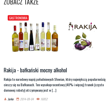
ZOBACZ TAKŻE
GASTRONOMIA
Rakija - bałkański mocny alkohol
Rakija to narodowy napój południowych Słowian, który największą popularnością
cieszy się na Bałkanach. Ten wysokoprocentowy (40% i więcej) trunek (często
domowej roboty) otrzymywany jest w [...]
Jarko
2014-09-04
16852
person
date_range
remove_red_eye