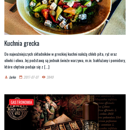
Kuchnia grecka
Do najważniejszych składników w greckiej kuchni należą chleb pita, ryż oraz
oliwki i oliwa. Jej podstawą są jednak świeże warzywa, m.in. bakłażany i pomidory,
które chętnie podaje się z [...]
Jarko
2017-07-07
3849
person
date_range
remove_red_eye
GASTRONOMIA