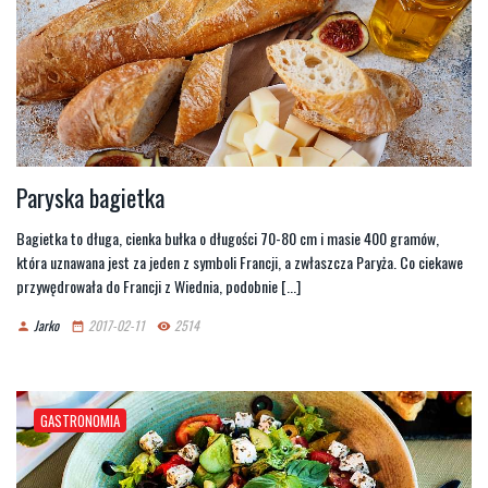
Paryska bagietka
Bagietka to długa, cienka bułka o długości 70-80 cm i masie 400 gramów,
która uznawana jest za jeden z symboli Francji, a zwłaszcza Paryża. Co ciekawe
przywędrowała do Francji z Wiednia, podobnie [...]
Jarko
2017-02-11
2514
person
date_range
remove_red_eye
GASTRONOMIA