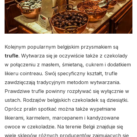
Kolejnym popularnym belgijskim przysmakiem są
trufle
. Wytwarza się je oczywiście także z czekolady
w połączeniu z masłem, śmietaną, cukrem i dodatkiem
likieru cointreau. Swój specyficzny kształt, trufle
zawdzięczają tradycyjnym metodom wytwarzania.
Prawdziwe trufle powinny rozpływać się wyłącznie w
ustach. Rodzajów belgijskich czekoladek są dziesiątki.
Oprócz pralin spotkać można także wypełniane
likierami, karmelem, marcepanem i kandyzowane
owoce w czekoladzie. Na terenie Belgii znajduje się
wiele sklepów różnych producentów zajmujących się