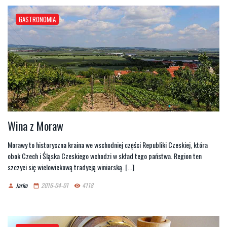
GASTRONOMIA
Wina z Moraw
Morawy to historyczna kraina we wschodniej części Republiki Czeskiej, która
obok Czech i Śląska Czeskiego wchodzi w skład tego państwa. Region ten
szczyci się wielowiekową tradycją winiarską. [...]
Jarko
2016-04-01
4118
person
date_range
remove_red_eye