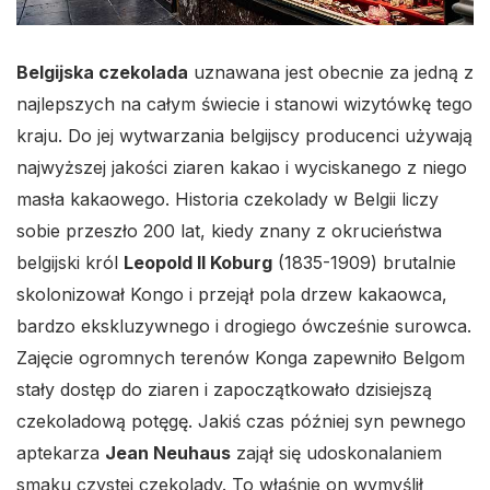
Belgijska czekolada
uznawana jest obecnie za jedną z
najlepszych na całym świecie i stanowi wizytówkę tego
kraju. Do jej wytwarzania belgijscy producenci używają
najwyższej jakości ziaren kakao i wyciskanego z niego
masła kakaowego. Historia czekolady w Belgii liczy
sobie przeszło 200 lat, kiedy znany z okrucieństwa
belgijski król
Leopold II Koburg
(1835-1909) brutalnie
skolonizował Kongo i przejął pola drzew kakaowca,
bardzo ekskluzywnego i drogiego ówcześnie surowca.
Zajęcie ogromnych terenów Konga zapewniło Belgom
stały dostęp do ziaren i zapoczątkowało dzisiejszą
czekoladową potęgę. Jakiś czas później syn pewnego
aptekarza
Jean Neuhaus
zajął się udoskonalaniem
smaku czystej czekolady. To właśnie on wymyślił