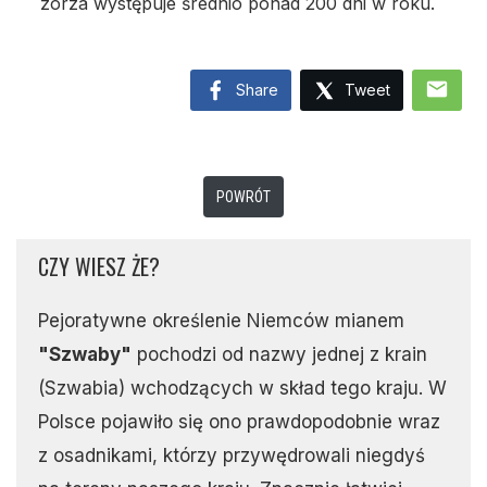
zorza występuje średnio ponad 200 dni w roku.
mail
Share
Tweet
POWRÓT
CZY WIESZ ŻE?
Pejoratywne określenie Niemców mianem
"Szwaby"
pochodzi od nazwy jednej z krain
(Szwabia) wchodzących w skład tego kraju. W
Polsce pojawiło się ono prawdopodobnie wraz
z osadnikami, którzy przywędrowali niegdyś