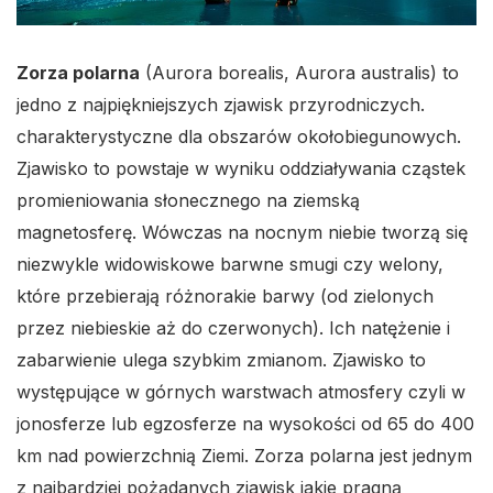
Zorza polarna
(Aurora borealis, Aurora australis) to
jedno z najpiękniejszych zjawisk przyrodniczych.
charakterystyczne dla obszarów okołobiegunowych.
Zjawisko to powstaje w wyniku oddziaływania cząstek
promieniowania słonecznego na ziemską
magnetosferę. Wówczas na nocnym niebie tworzą się
niezwykle widowiskowe barwne smugi czy welony,
które przebierają różnorakie barwy (od zielonych
przez niebieskie aż do czerwonych). Ich natężenie i
zabarwienie ulega szybkim zmianom. Zjawisko to
występujące w górnych warstwach atmosfery czyli w
jonosferze lub egzosferze na wysokości od 65 do 400
km nad powierzchnią Ziemi. Zorza polarna jest jednym
z najbardziej pożądanych zjawisk jakie pragną