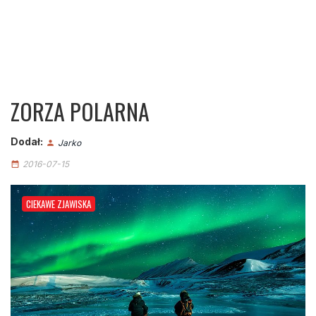
ZORZA POLARNA
Dodał:
Jarko
person
2016-07-15
date_range
CIEKAWE ZJAWISKA