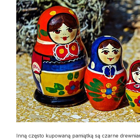
Inną często kupowaną pamiątką są czarne drewnian