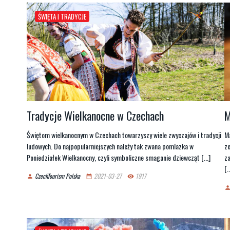
ŚWIĘTA I TRADYCJE
Tradycje Wielkanocne w Czechach
M
Świętom wielkanocnym w Czechach towarzyszy wiele zwyczajów i tradycji
Ma
ludowych. Do najpopularniejszych należy tak zwana pomlazka w
ze
Poniedziałek Wielkanocny, czyli symboliczne smaganie dziewcząt [...]
za
[..
CzechTourism Polska
2021-03-27
1917
person
date_range
remove_red_eye
perso