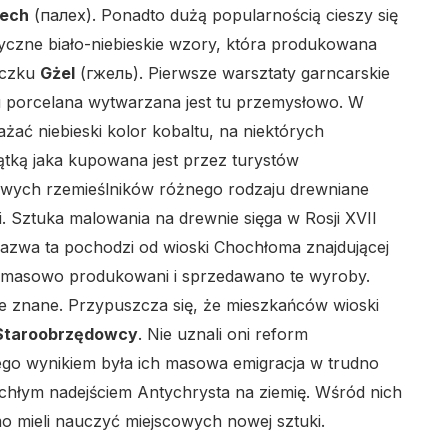
lech
(палех). Ponadto dużą popularnością cieszy się
yczne biało-niebieskie wzory, która produkowana
eczku
Gżel
(гжель). Pierwsze warsztaty garncarskie
ku porcelana wytwarzana jest tu przemysłowo. W
żać niebieski kolor kobaltu, na niektórych
ątką jaka kupowana jest przez turystów
owych rzemieślników różnego rodzaju drewniane
Sztuka malowania na drewnie sięga w Rosji XVII
azwa ta pochodzi od wioski Chochłoma znajdującej
ś masowo produkowani i sprzedawano te wyroby.
ie znane. Przypuszcza się, że mieszkańców wioski
Staroobrzędowcy
. Nie uznali oni reform
ego wynikiem była ich masowa emigracja w trudno
ychłym nadejściem Antychrysta na ziemię. Wśród nich
mo mieli nauczyć miejscowych nowej sztuki.