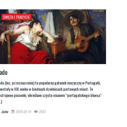
ŚWIĘTA I TRADYCJE
ado
do (los, przeznaczenie) to popularny gatunek muzyczny w Portugalii,
wstały w XIX wieku w biednych dzielnicach portowych miast. Te
strojowe piosenki, określane często mianem "portugalskiego bluesa"
.]
Jarko
2015-02-14
2543
n
date_range
remove_red_eye