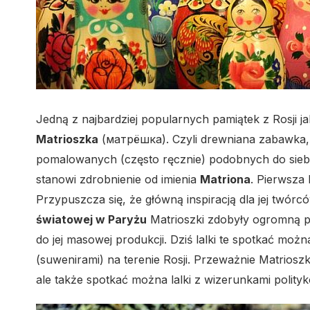
Jedną z najbardziej popularnych pamiątek z Rosji ja
Matrioszka
(матрёшка). Czyli drewniana zabawka, 
pomalowanych (często ręcznie) podobnych do siebi
stanowi zdrobnienie od imienia
Matriona
. Pierwsza
Przypuszcza się, że główną inspiracją dla jej twórc
światowej w Paryżu
Matrioszki zdobyły ogromną p
do jej masowej produkcji. Dziś lalki te spotkać mo
(suwenirami) na terenie Rosji. Przeważnie Matriosz
ale także spotkać można lalki z wizerunkami polity