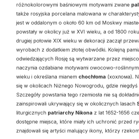
różnokolorowymi baśniowymi motywami zwane
pa
także rosyjska porcelana malowana w charakteryst
jest w oddalonym o około 60 km od Moskwy miast
powstały w okolicy już w XVI wieku, a od 1800 ro
drugiej połowie XIX wieku w dekoracji zaczął przewa
wyrobach z dodatkiem złotej obwódki. Kolejną pami
odwiedzających Rosję są wytwarzane przez miejsc
naczynia ozdabiane motywami owocowo-roślinnymi. 
wieku i określana mianem
chochłoma
(хохлома). N
się w okolicach Niżnego Nowogrodu, gdzie niegdy
Szczegóły powstania tego rzemiosła nie są dokładn
zainspirowali ukrywający się w okolicznych lasach
liturgicznych
patriarchy Nikona
z lat 1652-1656 cz
dostępne miejsca, które miały ich uchronić przed r
znajdowali się artyści malujący ikony, którzy rzeko