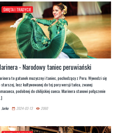
ŚWIĘTA I TRADYCJE
arinera - Narodowy taniec peruwiański
rinera to gatunek muzyczny i taniec, pochodzący z Peru. Wywodzi się
 starszej, lecz kultywowanej do tej pory wersji tańca, zwanej
macueca, podobnej do chilijskiej cueca. Marinera stanowi połączenie
.]
Jarko
2024-03-13
2060
n
date_range
remove_red_eye