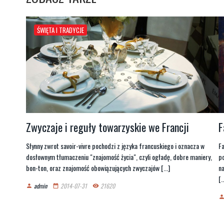
ŚWIĘTA I TRADYCJE
Zwyczaje i reguły towarzyskie we Francji
F
Słynny zwrot savoir-vivre pochodzi z języka francuskiego i oznacza w
Fa
dosłownym tłumaczeniu "znajomość życia", czyli ogładę, dobre maniery,
po
bon-ton, oraz znajomość obowiązujących zwyczajów [...]
na
[..
admin
2014-07-31
21620
person
date_range
remove_red_eye
perso