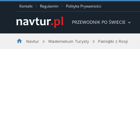
·
·
Kontakt
Regulamin
Polityka Prywatności
PRZEWODNIK PO ŚWIECIE
expand_more
home
»
»
Navtur
Wademekum Turysty
Pamiątki z Rosji