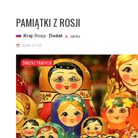
PAMIĄTKI Z ROSJI
Kraj:
Rosja
·
Dodał:
Jarko
person
2016-01-31
date_range
ŚWIĘTA I TRADYCJE