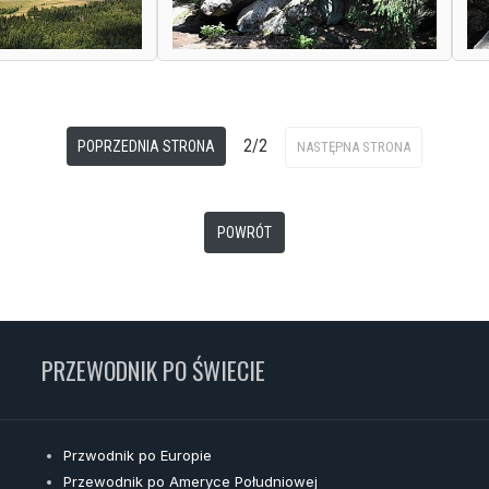
2/2
POPRZEDNIA STRONA
NASTĘPNA STRONA
POWRÓT
PRZEWODNIK PO ŚWIECIE
Przwodnik po Europie
Przewodnik po Ameryce Południowej