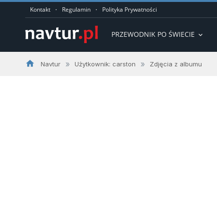
·
·
Kontakt
Regulamin
Polityka Prywatności
PRZEWODNIK PO ŚWIECIE
expand_more
home
»
»
Navtur
Użytkownik: carston
Zdjęcia z albumu