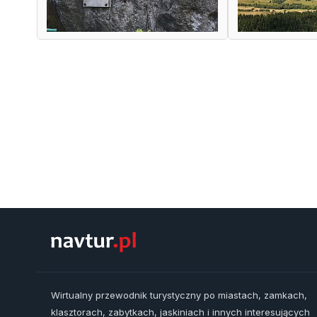
Wirtualny przewodnik turystyczny po miastach, zamkach,
klasztorach, zabytkach, jaskiniach i innych interesujących