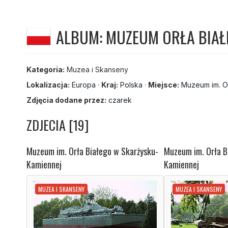
ALBUM: MUZEUM ORŁA BIA
Kategoria:
Muzea i Skanseny
Lokalizacja:
Europa
·
Kraj:
Polska
·
Miejsce:
Muzeum im. O
Zdjęcia dodane przez:
czarek
ZDJECIA [19]
Muzeum im. Orła Białego w Skarżysku-
Muzeum im. Orła B
Kamiennej
Kamiennej
MUZEA I SKANSENY
MUZEA I SKANSENY