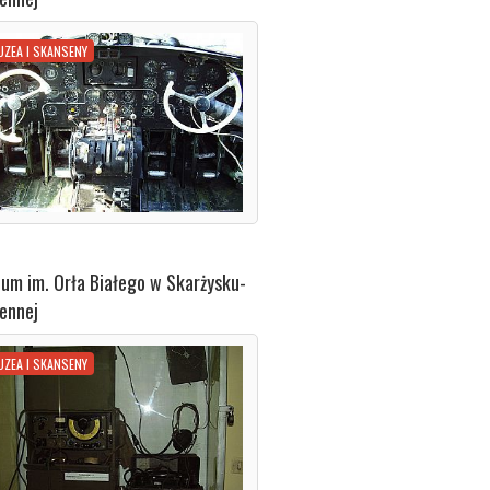
UZEA I SKANSENY
um im. Orła Białego w Skarżysku-
ennej
UZEA I SKANSENY