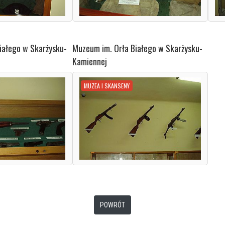
iałego w Skarżysku-
Muzeum im. Orła Białego w Skarżysku-
Kamiennej
MUZEA I SKANSENY
POWRÓT