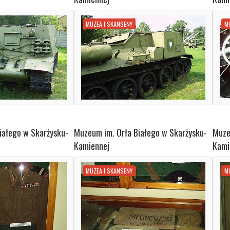
MUZEA I SKANSENY
M
iałego w Skarżysku-
Muzeum im. Orła Białego w Skarżysku-
Muze
Kamiennej
Kami
MUZEA I SKANSENY
M