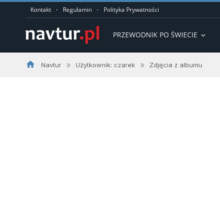
·
·
Kontakt
Regulamin
Polityka Prywatności
PRZEWODNIK PO ŚWIECIE
expand_more
home
»
»
Navtur
Użytkownik: czarek
Zdjęcia z albumu