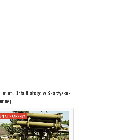
um im. Orła Białego w Skarżysku-
ennej
UZEA I SKANSENY