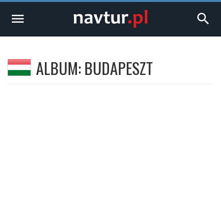
menu
search
ALBUM: BUDAPESZT