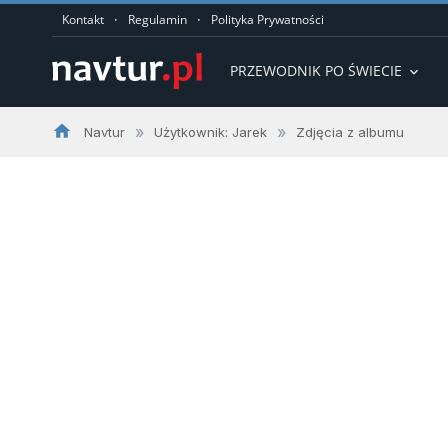
·
·
Kontakt
Regulamin
Polityka Prywatności
PRZEWODNIK PO ŚWIECIE
expand_more
home
»
»
Navtur
Użytkownik: Jarek
Zdjęcia z albumu