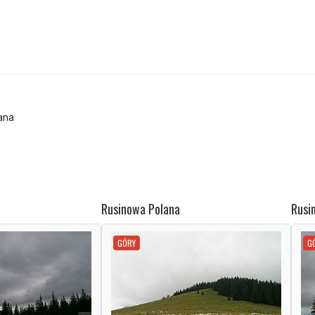
ana
Rusinowa Polana
Rusi
GÓRY
G