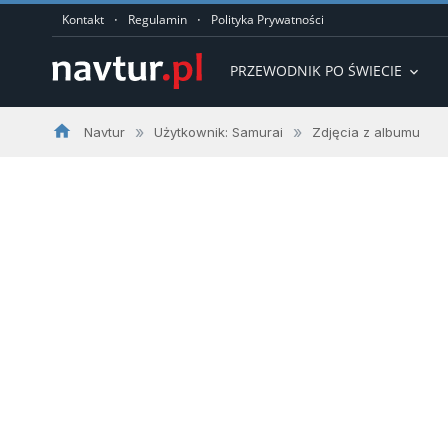
·
·
Kontakt
Regulamin
Polityka Prywatności
PRZEWODNIK PO ŚWIECIE
expand_more
home
»
»
Navtur
Użytkownik: Samurai
Zdjęcia z albumu