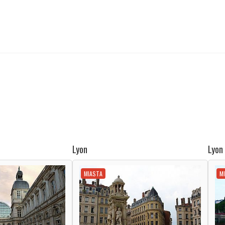
Lyon
Lyon
MIASTA
M