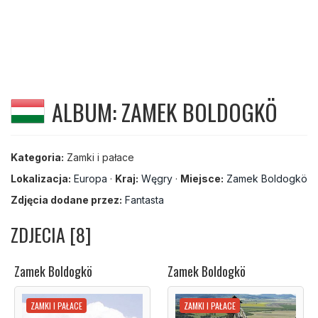
ALBUM: ZAMEK BOLDOGKÖ
Kategoria:
Zamki i pałace
Lokalizacja:
Europa
·
Kraj:
Węgry
·
Miejsce:
Zamek Boldogkö
Zdjęcia dodane przez:
Fantasta
ZDJECIA [8]
Zamek Boldogkö
Zamek Boldogkö
ZAMKI I PAŁACE
ZAMKI I PAŁACE