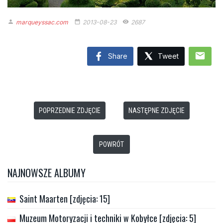
marqueyssac.com
2013-08-23
2687
person
date_range
remove_red_eye
mail
Share
Tweet
POPRZEDNIE ZDJĘCIE
NASTĘPNE ZDJĘCIE
POWRÓT
NAJNOWSZE ALBUMY
Saint Maarten [zdjęcia: 15]
Muzeum Motoryzacji i techniki w Kobyłce [zdjęcia: 5]