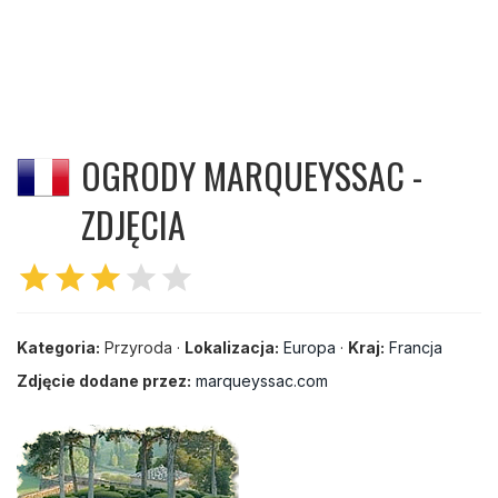
OGRODY MARQUEYSSAC -
ZDJĘCIA
star
star
star
star
star
Kategoria:
Przyroda ·
Lokalizacja:
Europa
·
Kraj:
Francja
Zdjęcie dodane przez:
marqueyssac.com