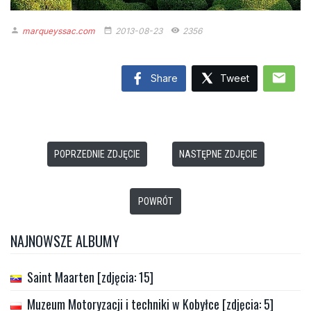
marqueyssac.com
2013-08-23
2356
person
date_range
remove_red_eye
mail
Share
Tweet
POPRZEDNIE ZDJĘCIE
NASTĘPNE ZDJĘCIE
POWRÓT
NAJNOWSZE ALBUMY
Saint Maarten [zdjęcia: 15]
Muzeum Motoryzacji i techniki w Kobyłce [zdjęcia: 5]