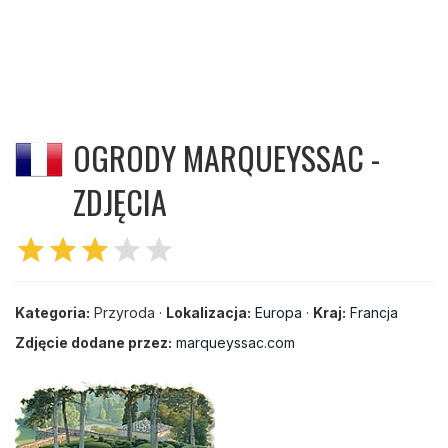
OGRODY MARQUEYSSAC -
ZDJĘCIA
star
star
star
star
star
Kategoria:
Przyroda ·
Lokalizacja:
Europa
·
Kraj:
Francja
Zdjęcie dodane przez:
marqueyssac.com