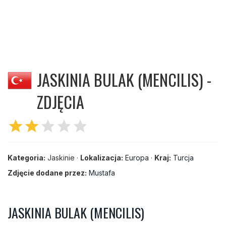
JASKINIA BULAK (MENCILIS) -
ZDJĘCIA
star
star
star
star
star
Kategoria:
Jaskinie ·
Lokalizacja:
Europa
·
Kraj:
Turcja
Zdjęcie dodane przez:
Mustafa
JASKINIA BULAK (MENCILIS)