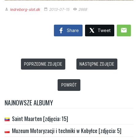
ledreborg-slot.dk
2013-07-15
2668
person
date_range
remove_red_eye
mail
Share
Tweet
POPRZEDNIE ZDJĘCIE
NASTĘPNE ZDJĘCIE
POWRÓT
NAJNOWSZE ALBUMY
Saint Maarten [zdjęcia: 15]
Muzeum Motoryzacji i techniki w Kobyłce [zdjęcia: 5]