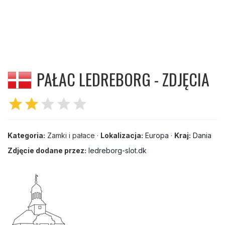
PAŁAC LEDREBORG - ZDJĘCIA
star
star
star
star
star
Kategoria:
Zamki i pałace ·
Lokalizacja:
Europa
·
Kraj:
Dania
Zdjęcie dodane przez:
ledreborg-slot.dk