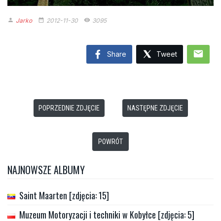
Jarko
2012-11-30
3095
person
date_range
remove_red_eye
mail
Share
Tweet
POPRZEDNIE ZDJĘCIE
NASTĘPNE ZDJĘCIE
POWRÓT
NAJNOWSZE ALBUMY
Saint Maarten [zdjęcia: 15]
Muzeum Motoryzacji i techniki w Kobyłce [zdjęcia: 5]