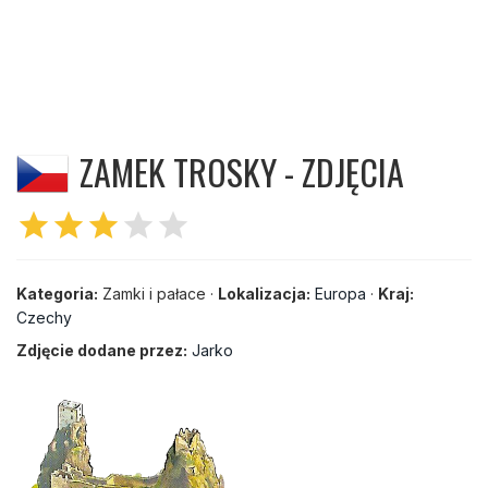
ZAMEK TROSKY - ZDJĘCIA
star
star
star
star
star
Kategoria:
Zamki i pałace ·
Lokalizacja:
Europa
·
Kraj:
Czechy
Zdjęcie dodane przez:
Jarko