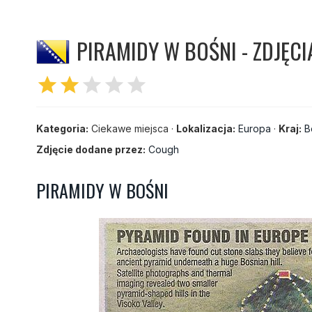
PIRAMIDY W BOŚNI - ZDJĘCI
star
star
star
star
star
Kategoria:
Ciekawe miejsca ·
Lokalizacja:
Europa
·
Kraj:
B
Zdjęcie dodane przez:
Cough
PIRAMIDY W BOŚNI