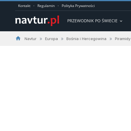
·
·
Kontakt
Regulamin
Polityka Prywatności
PRZEWODNIK PO ŚWIECIE
expand_more
home
»
»
»
Navtur
Europa
Bośnia i Hercegowina
Piramidy