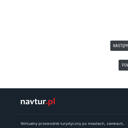
NASTĘPN
PO
Wirtualny przewodnik turystyczny po miastach, zamkach,