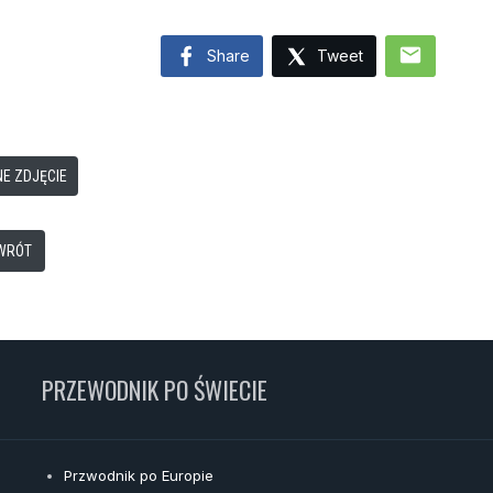
mail
Share
Tweet
E ZDJĘCIE
WRÓT
PRZEWODNIK PO ŚWIECIE
Przwodnik po Europie