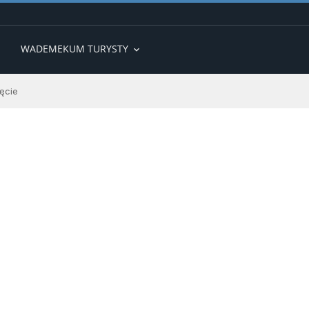
WADEMEKUM TURYSTY
expand_more
ęcie