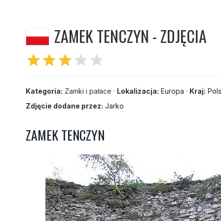
ZAMEK TENCZYN - ZDJĘCIA
star
star
star
star
star
Kategoria:
Zamki i pałace ·
Lokalizacja:
Europa
·
Kraj:
Pol
Zdjęcie dodane przez:
Jarko
ZAMEK TENCZYN