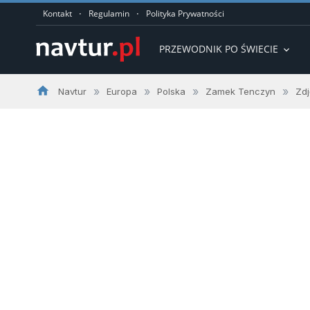
·
·
Kontakt
Regulamin
Polityka Prywatności
PRZEWODNIK PO ŚWIECIE
expand_more
home
»
»
»
»
Navtur
Europa
Polska
Zamek Tenczyn
Zdj