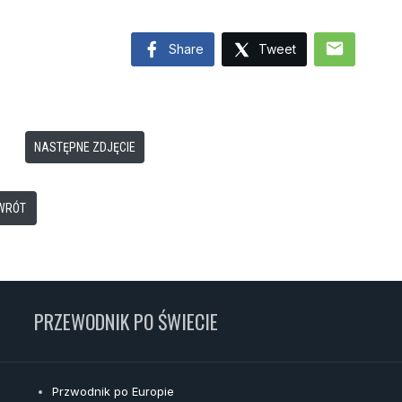
mail
Share
Tweet
NASTĘPNE ZDJĘCIE
WRÓT
PRZEWODNIK PO ŚWIECIE
Przwodnik po Europie