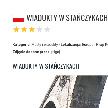
WIADUKTY W STAŃCZYKACH 
star
star
star
star
star
Kategoria:
Mosty i wiadukty ·
Lokalizacja:
Europa
·
Kraj:
P
Zdjęcie dodane przez:
pligaj
WIADUKTY W STAŃCZYKACH