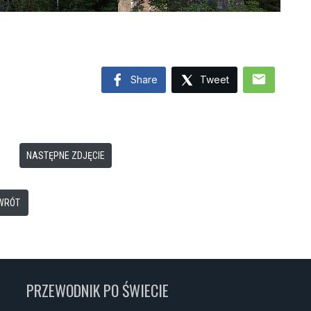
mail
Share
Tweet
NASTĘPNE ZDJĘCIE
WRÓT
PRZEWODNIK PO ŚWIECIE