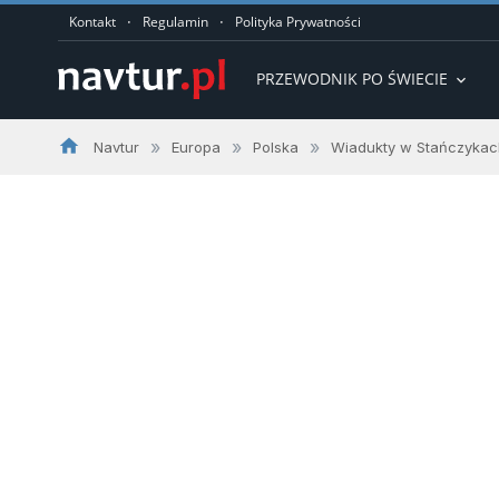
·
·
Kontakt
Regulamin
Polityka Prywatności
PRZEWODNIK PO ŚWIECIE
expand_more
home
»
»
»
Navtur
Europa
Polska
Wiadukty w Stańczykac