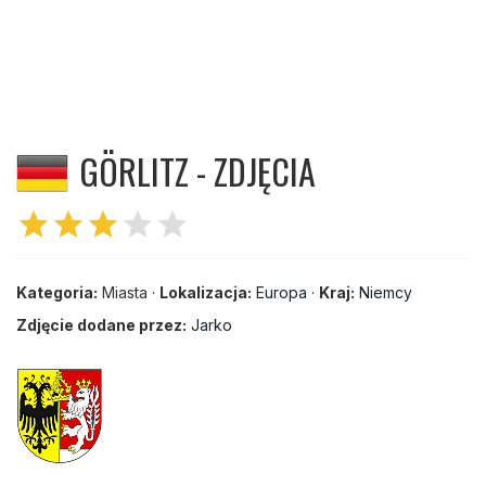
GÖRLITZ - ZDJĘCIA
star
star
star
star
star
Kategoria:
Miasta ·
Lokalizacja:
Europa
·
Kraj:
Niemcy
Zdjęcie dodane przez:
Jarko