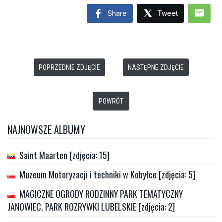
mail
Share
Tweet
POPRZEDNIE ZDJĘCIE
NASTĘPNE ZDJĘCIE
POWRÓT
NAJNOWSZE ALBUMY
Saint Maarten [zdjęcia: 15]
Muzeum Motoryzacji i techniki w Kobyłce [zdjęcia: 5]
MAGICZNE OGRODY RODZINNY PARK TEMATYCZNY
JANOWIEC, PARK ROZRYWKI LUBELSKIE [zdjęcia: 2]