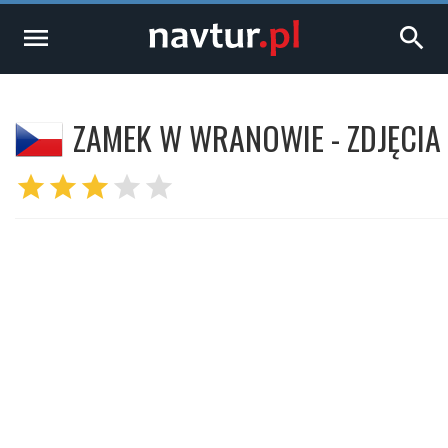
menu
search
ZAMEK W WRANOWIE - ZDJĘCIA
star
star
star
star
star