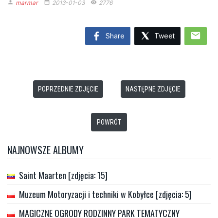
marmar
2013-01-03
2776
person
date_range
remove_red_eye
mail
Share
Tweet
POPRZEDNIE ZDJĘCIE
NASTĘPNE ZDJĘCIE
POWRÓT
NAJNOWSZE ALBUMY
Saint Maarten [zdjęcia: 15]
Muzeum Motoryzacji i techniki w Kobyłce [zdjęcia: 5]
MAGICZNE OGRODY RODZINNY PARK TEMATYCZNY