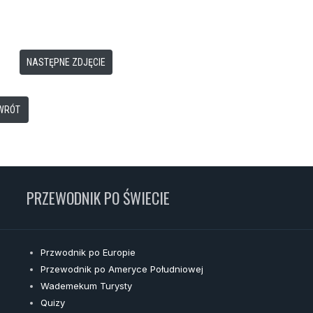
NASTĘPNE ZDJĘCIE
WRÓT
PRZEWODNIK PO ŚWIECIE
Przwodnik po Europie
Przewodnik po Ameryce Południowej
Wademekum Turysty
Quizy