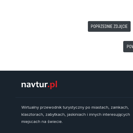
POPRZEDNIE ZDJĘCIE
PO
Wirtualny przewodnik turystyczny po miastach, zamkach,
klasztorach, zabytkach, jaskiniach i innych interesujących
miejscach na świecie.