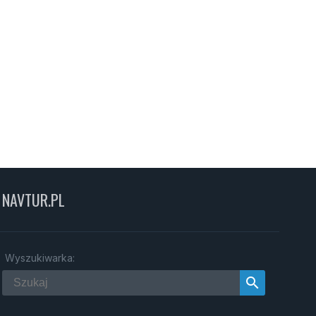
NAVTUR.PL
Wyszukiwarka:
search