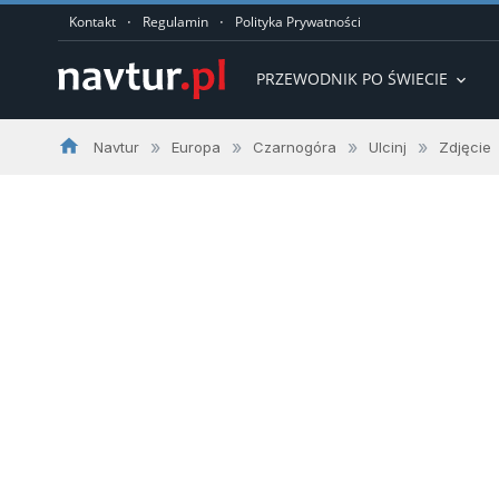
·
·
Kontakt
Regulamin
Polityka Prywatności
PRZEWODNIK PO ŚWIECIE
expand_more
home
»
»
»
»
Navtur
Europa
Czarnogóra
Ulcinj
Zdjęcie