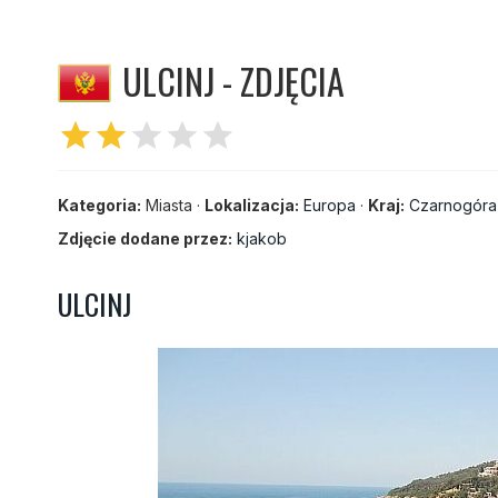
ULCINJ - ZDJĘCIA
star
star
star
star
star
Kategoria:
Miasta ·
Lokalizacja:
Europa
·
Kraj:
Czarnogóra
Zdjęcie dodane przez:
kjakob
ULCINJ