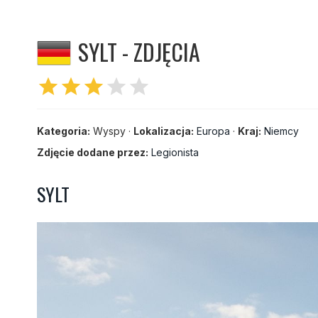
SYLT - ZDJĘCIA
star
star
star
star
star
Kategoria:
Wyspy ·
Lokalizacja:
Europa
·
Kraj:
Niemcy
Zdjęcie dodane przez:
Legionista
SYLT