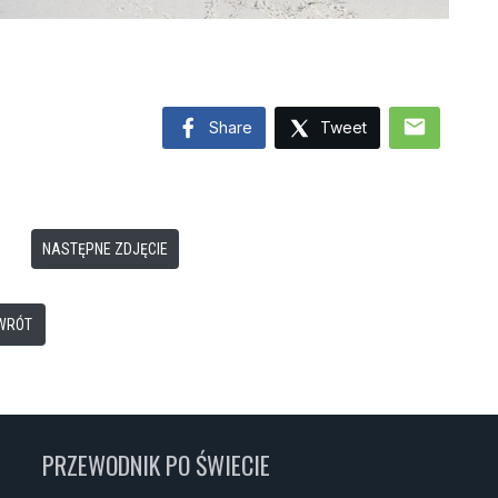
mail
Share
Tweet
NASTĘPNE ZDJĘCIE
WRÓT
PRZEWODNIK PO ŚWIECIE