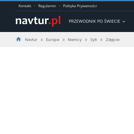
·
·
Kontakt
Regulamin
Polityka Prywatności
PRZEWODNIK PO ŚWIECIE
expand_more
home
»
»
»
»
Navtur
Europa
Niemcy
Sylt
Zdjęcie