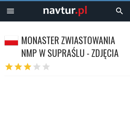
menu
search
MONASTER ZWIASTOWANIA
NMP W SUPRAŚLU - ZDJĘCIA
star
star
star
star
star