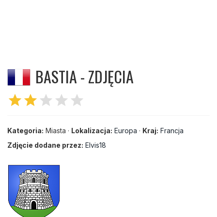
BASTIA - ZDJĘCIA
star
star
star
star
star
Kategoria:
Miasta ·
Lokalizacja:
Europa
·
Kraj:
Francja
Zdjęcie dodane przez:
Elvis18