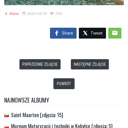
Atena
2023-03-10
1133
person
date_range
remove_red_eye
mail
Share
Tweet
POPRZEDNIE ZDJĘCIE
NASTĘPNE ZDJĘCIE
POWRÓT
NAJNOWSZE ALBUMY
Saint Maarten [zdjęcia: 15]
Muzeum Motoryzacji i techniki w Kobyłce [zdjęcia: 5]