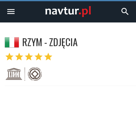
menu
search
RZYM - ZDJĘCIA
star
star
star
star
star