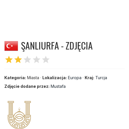
ŞANLIURFA - ZDJĘCIA
star
star
star
star
star
Kategoria:
Miasta ·
Lokalizacja:
Europa
·
Kraj:
Turcja
Zdjęcie dodane przez:
Mustafa