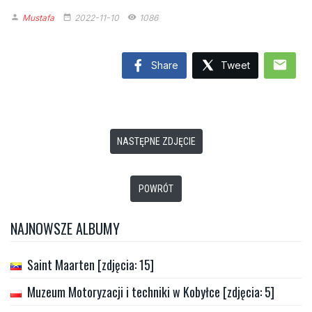
Mustafa
2022-11-10
1086
person
date_range
remove_red_eye
mail
Share
Tweet
NASTĘPNE ZDJĘCIE
POWRÓT
NAJNOWSZE ALBUMY
Saint Maarten [zdjęcia: 15]
Muzeum Motoryzacji i techniki w Kobyłce [zdjęcia: 5]