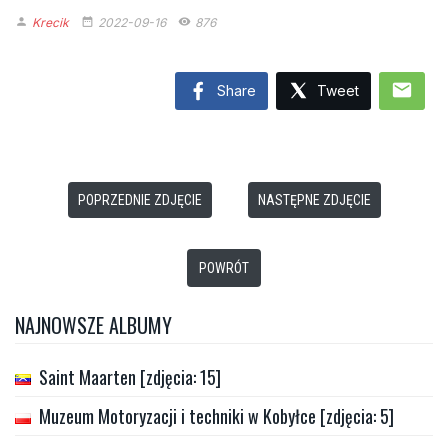
Krecik
2022-09-16
876
person
date_range
remove_red_eye
mail
Share
Tweet
POPRZEDNIE ZDJĘCIE
NASTĘPNE ZDJĘCIE
POWRÓT
NAJNOWSZE ALBUMY
Saint Maarten [zdjęcia: 15]
Muzeum Motoryzacji i techniki w Kobyłce [zdjęcia: 5]