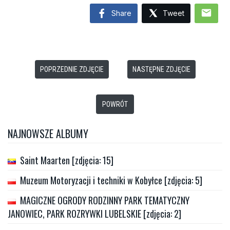
mail
Share
Tweet
POPRZEDNIE ZDJĘCIE
NASTĘPNE ZDJĘCIE
POWRÓT
NAJNOWSZE ALBUMY
Saint Maarten [zdjęcia: 15]
Muzeum Motoryzacji i techniki w Kobyłce [zdjęcia: 5]
MAGICZNE OGRODY RODZINNY PARK TEMATYCZNY
JANOWIEC, PARK ROZRYWKI LUBELSKIE [zdjęcia: 2]