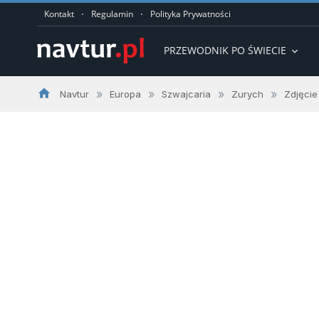
·
·
Kontakt
Regulamin
Polityka Prywatności
PRZEWODNIK PO ŚWIECIE
expand_more
home
»
»
»
»
Navtur
Europa
Szwajcaria
Zurych
Zdjęcie