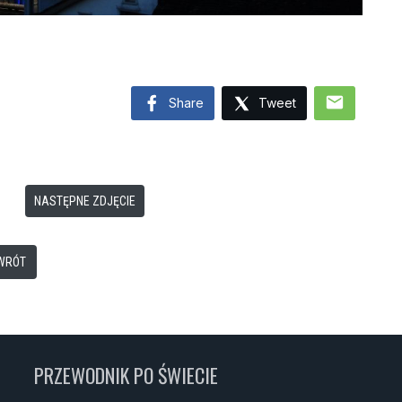
mail
Share
Tweet
NASTĘPNE ZDJĘCIE
WRÓT
PRZEWODNIK PO ŚWIECIE