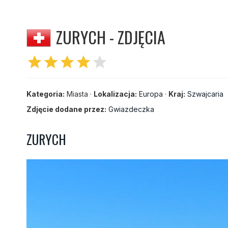
ZURYCH - ZDJĘCIA
star
star
star
star
star
Kategoria:
Miasta ·
Lokalizacja:
Europa
·
Kraj:
Szwajcaria
Zdjęcie dodane przez:
Gwiazdeczka
ZURYCH