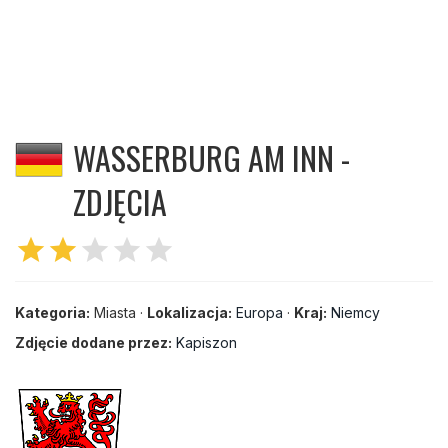
WASSERBURG AM INN -
ZDJĘCIA
star
star
star
star
star
Kategoria:
Miasta ·
Lokalizacja:
Europa
·
Kraj:
Niemcy
Zdjęcie dodane przez:
Kapiszon