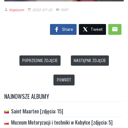
Kapiszon
2022-07-22
1057
person
date_range
remove_red_eye
mail
Share
Tweet
POPRZEDNIE ZDJĘCIE
NASTĘPNE ZDJĘCIE
POWRÓT
NAJNOWSZE ALBUMY
Saint Maarten [zdjęcia: 15]
Muzeum Motoryzacji i techniki w Kobyłce [zdjęcia: 5]