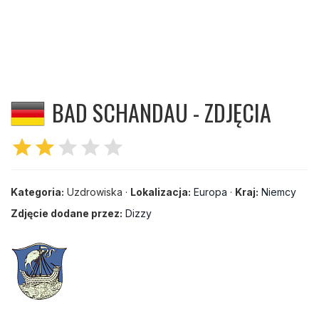
BAD SCHANDAU - ZDJĘCIA
star
star
star
star
star
Kategoria:
Uzdrowiska ·
Lokalizacja:
Europa
·
Kraj:
Niemcy
Zdjęcie dodane przez:
Dizzy