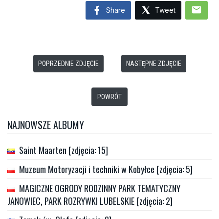
mail
Share
Tweet
POPRZEDNIE ZDJĘCIE
NASTĘPNE ZDJĘCIE
POWRÓT
NAJNOWSZE ALBUMY
Saint Maarten [zdjęcia: 15]
Muzeum Motoryzacji i techniki w Kobyłce [zdjęcia: 5]
MAGICZNE OGRODY RODZINNY PARK TEMATYCZNY
JANOWIEC, PARK ROZRYWKI LUBELSKIE [zdjęcia: 2]