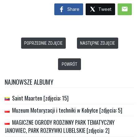
mail
Share
Tweet
POPRZEDNIE ZDJĘCIE
NASTĘPNE ZDJĘCIE
POWRÓT
NAJNOWSZE ALBUMY
Saint Maarten [zdjęcia: 15]
Muzeum Motoryzacji i techniki w Kobyłce [zdjęcia: 5]
MAGICZNE OGRODY RODZINNY PARK TEMATYCZNY
JANOWIEC, PARK ROZRYWKI LUBELSKIE [zdjęcia: 2]