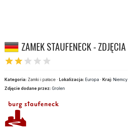
ZAMEK STAUFENECK - ZDJĘCIA
star
star
star
star
star
Kategoria:
Zamki i pałace ·
Lokalizacja:
Europa
·
Kraj:
Niemcy
Zdjęcie dodane przez:
Grolen