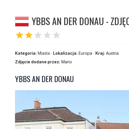
YBBS AN DER DONAU - ZDJĘ
star
star
star
star
star
Kategoria:
Miasta ·
Lokalizacja:
Europa
·
Kraj:
Austria
Zdjęcie dodane przez:
Mario
YBBS AN DER DONAU