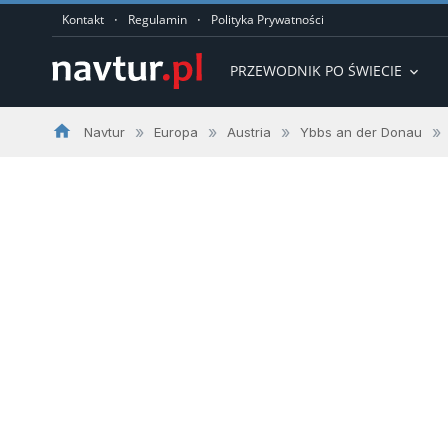
·
·
Kontakt
Regulamin
Polityka Prywatności
PRZEWODNIK PO ŚWIECIE
expand_more
home
»
»
»
»
Navtur
Europa
Austria
Ybbs an der Donau