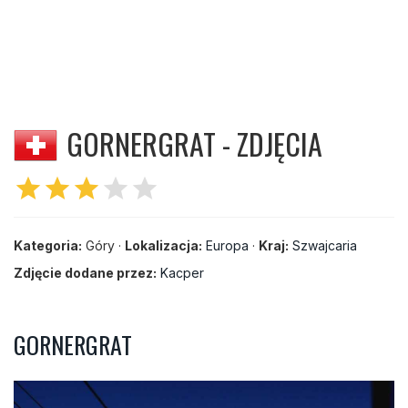
GORNERGRAT - ZDJĘCIA
star
star
star
star
star
Kategoria:
Góry ·
Lokalizacja:
Europa
·
Kraj:
Szwajcaria
Zdjęcie dodane przez:
Kacper
GORNERGRAT