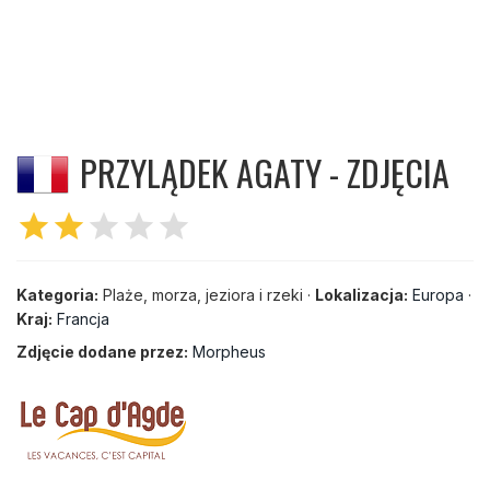
PRZYLĄDEK AGATY - ZDJĘCIA
star
star
star
star
star
Kategoria:
Plaże, morza, jeziora i rzeki ·
Lokalizacja:
Europa
·
Kraj:
Francja
Zdjęcie dodane przez:
Morpheus