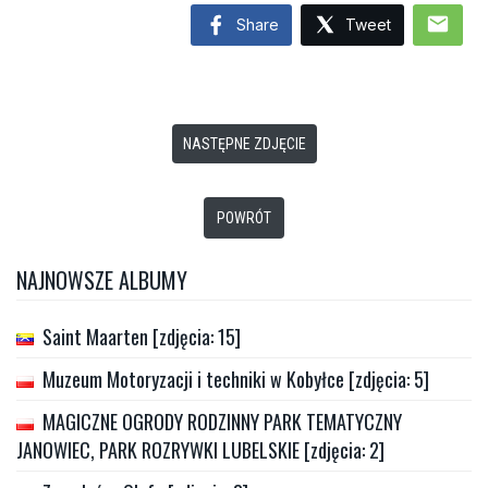
mail
Share
Tweet
NASTĘPNE ZDJĘCIE
POWRÓT
NAJNOWSZE ALBUMY
Saint Maarten [zdjęcia: 15]
Muzeum Motoryzacji i techniki w Kobyłce [zdjęcia: 5]
MAGICZNE OGRODY RODZINNY PARK TEMATYCZNY
JANOWIEC, PARK ROZRYWKI LUBELSKIE [zdjęcia: 2]