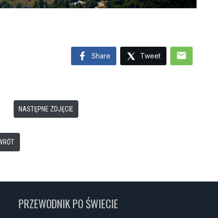
mail
Share
Tweet
NASTĘPNE ZDJĘCIE
WRÓT
PRZEWODNIK PO ŚWIECIE