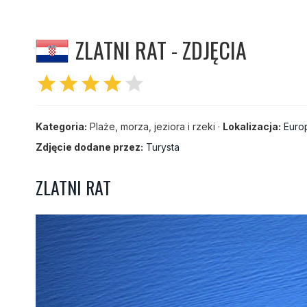
ZLATNI RAT - ZDJĘCIA
star
star
star
star
star
Kategoria:
Plaże, morza, jeziora i rzeki ·
Lokalizacja:
Euro
Zdjęcie dodane przez:
Turysta
ZLATNI RAT