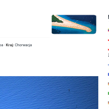
pa
·
Kraj:
Chorwacja