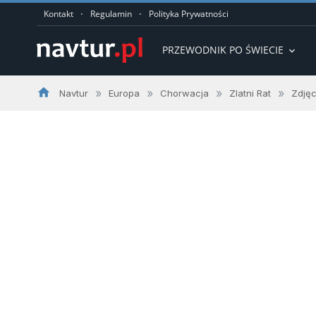
·
·
Kontakt
Regulamin
Polityka Prywatności
PRZEWODNIK PO ŚWIECIE
expand_more
home
»
»
»
»
Navtur
Europa
Chorwacja
Zlatni Rat
Zdjęc