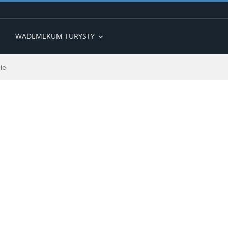
WADEMEKUM TURYSTY
expand_more
ie