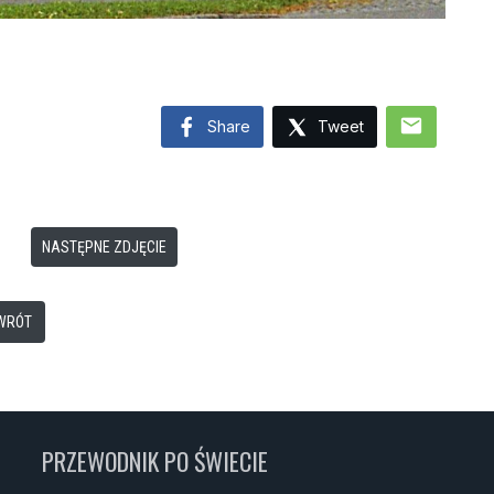
mail
Share
Tweet
NASTĘPNE ZDJĘCIE
WRÓT
PRZEWODNIK PO ŚWIECIE