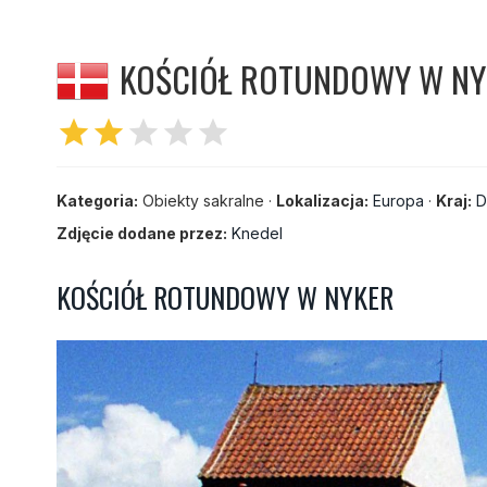
KOŚCIÓŁ ROTUNDOWY W NYK
star
star
star
star
star
Kategoria:
Obiekty sakralne ·
Lokalizacja:
Europa
·
Kraj:
D
Zdjęcie dodane przez:
Knedel
KOŚCIÓŁ ROTUNDOWY W NYKER