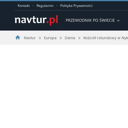
·
·
Kontakt
Regulamin
Polityka Prywatności
PRZEWODNIK PO ŚWIECIE
expand_more
home
»
»
»
Navtur
Europa
Dania
Kościół rotundowy w Ny