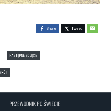
mail
Share
Tweet
NASTĘPNE ZDJĘCIE
WRÓT
PRZEWODNIK PO ŚWIECIE