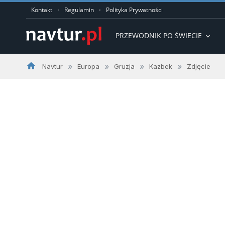
·
·
Kontakt
Regulamin
Polityka Prywatności
PRZEWODNIK PO ŚWIECIE
expand_more
home
»
»
»
»
Navtur
Europa
Gruzja
Kazbek
Zdjęcie