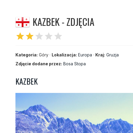
KAZBEK - ZDJĘCIA
star
star
star
star
star
Kategoria:
Góry ·
Lokalizacja:
Europa
·
Kraj:
Gruzja
Zdjęcie dodane przez:
Bosa Stopa
KAZBEK