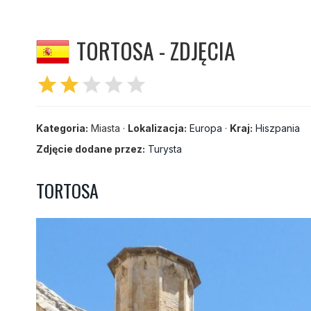
TORTOSA - ZDJĘCIA
star
star
star
star
star
Kategoria:
Miasta ·
Lokalizacja:
Europa
·
Kraj:
Hiszpania
Zdjęcie dodane przez:
Turysta
TORTOSA