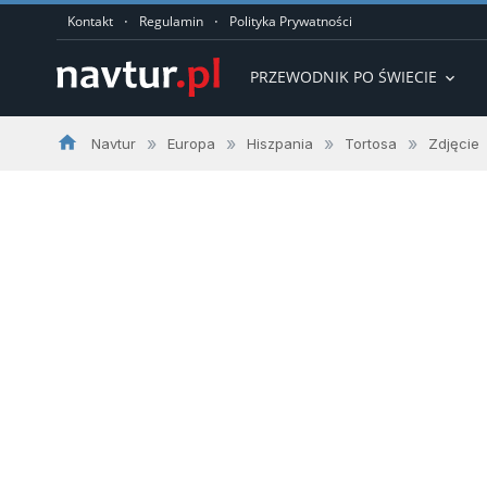
·
·
Kontakt
Regulamin
Polityka Prywatności
PRZEWODNIK PO ŚWIECIE
expand_more
home
»
»
»
»
Navtur
Europa
Hiszpania
Tortosa
Zdjęcie