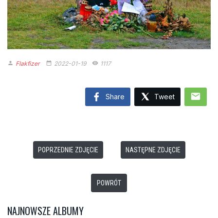
Flakfizer
2022-01-19
1117
person
date_range
remove_red_eye
mail
Share
Tweet
POPRZEDNIE ZDJĘCIE
NASTĘPNE ZDJĘCIE
POWRÓT
NAJNOWSZE ALBUMY