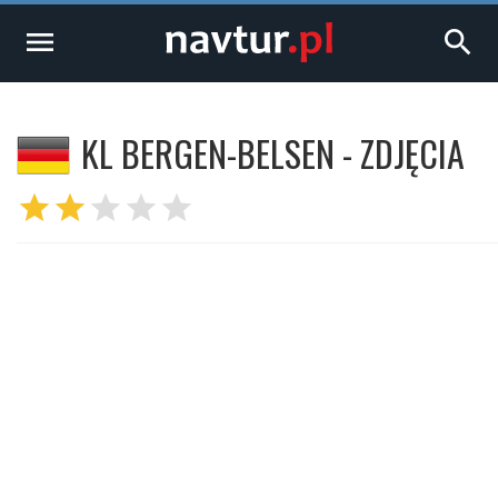
menu
search
KL BERGEN-BELSEN - ZDJĘCIA
star
star
star
star
star