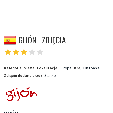
GIJÓN - ZDJĘCIA
star
star
star
star
star
Kategoria:
Miasta ·
Lokalizacja:
Europa
·
Kraj:
Hiszpania
Zdjęcie dodane przez:
Stanko