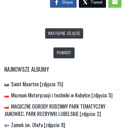
mail
Share
Tweet
NASTĘPNE ZDJĘCIE
POWRÓT
NAJNOWSZE ALBUMY
Saint Maarten [zdjęcia: 15]
Muzeum Motoryzacji i techniki w Kobyłce [zdjęcia: 5]
MAGICZNE OGRODY RODZINNY PARK TEMATYCZNY
JANOWIEC, PARK ROZRYWKI LUBELSKIE [zdjęcia: 2]
Zamek św. Olafa [zdjęcia: 8]