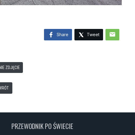
mail
Share
Tweet
IE ZDJĘCIE
WRÓT
PRZEWODNIK PO ŚWIECIE