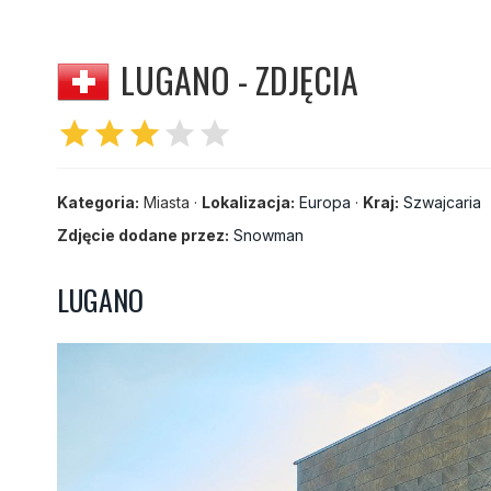
LUGANO - ZDJĘCIA
star
star
star
star
star
Kategoria:
Miasta ·
Lokalizacja:
Europa
·
Kraj:
Szwajcaria
Zdjęcie dodane przez:
Snowman
LUGANO