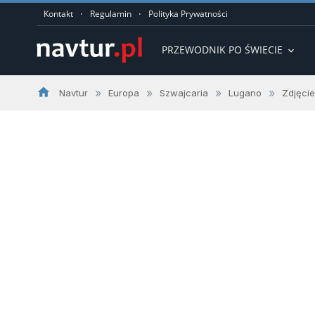
·
·
Kontakt
Regulamin
Polityka Prywatności
PRZEWODNIK PO ŚWIECIE
expand_more
home
»
»
»
»
Navtur
Europa
Szwajcaria
Lugano
Zdjęcie