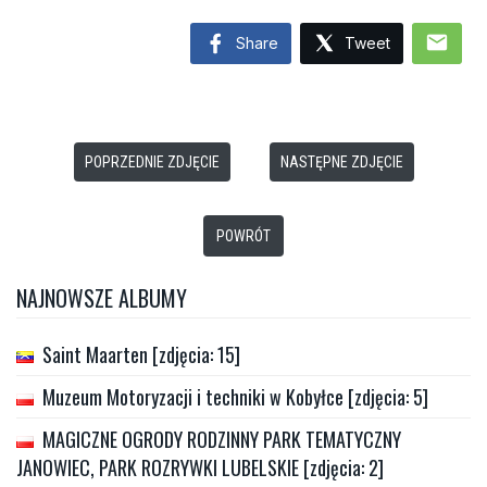
mail
Share
Tweet
POPRZEDNIE ZDJĘCIE
NASTĘPNE ZDJĘCIE
POWRÓT
NAJNOWSZE ALBUMY
Saint Maarten [zdjęcia: 15]
Muzeum Motoryzacji i techniki w Kobyłce [zdjęcia: 5]
MAGICZNE OGRODY RODZINNY PARK TEMATYCZNY
JANOWIEC, PARK ROZRYWKI LUBELSKIE [zdjęcia: 2]