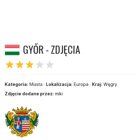
GYŐR - ZDJĘCIA
star
star
star
star
star
Kategoria:
Miasta ·
Lokalizacja:
Europa
·
Kraj:
Węgry
Zdjęcie dodane przez:
miki