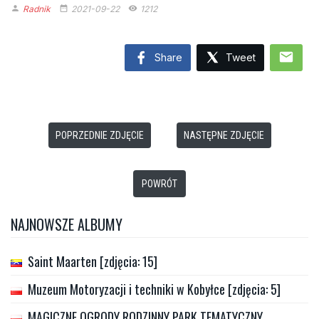
Radnik
2021-09-22
1212
person
date_range
remove_red_eye
mail
Share
Tweet
POPRZEDNIE ZDJĘCIE
NASTĘPNE ZDJĘCIE
POWRÓT
NAJNOWSZE ALBUMY
Saint Maarten [zdjęcia: 15]
Muzeum Motoryzacji i techniki w Kobyłce [zdjęcia: 5]
MAGICZNE OGRODY RODZINNY PARK TEMATYCZNY