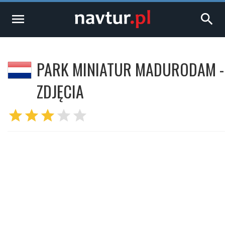
menu
search
PARK MINIATUR MADURODAM -
ZDJĘCIA
star
star
star
star
star