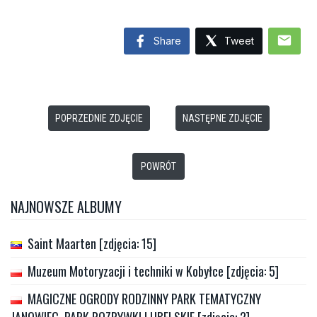
mail
Share
Tweet
POPRZEDNIE ZDJĘCIE
NASTĘPNE ZDJĘCIE
POWRÓT
NAJNOWSZE ALBUMY
Saint Maarten [zdjęcia: 15]
Muzeum Motoryzacji i techniki w Kobyłce [zdjęcia: 5]
MAGICZNE OGRODY RODZINNY PARK TEMATYCZNY
JANOWIEC, PARK ROZRYWKI LUBELSKIE [zdjęcia: 2]