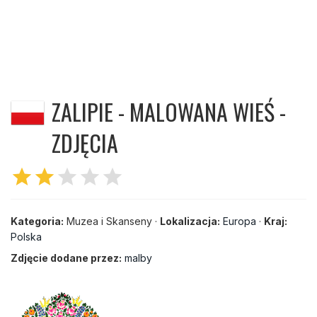
ZALIPIE - MALOWANA WIEŚ -
ZDJĘCIA
star
star
star
star
star
Kategoria:
Muzea i Skanseny ·
Lokalizacja:
Europa
·
Kraj:
Polska
Zdjęcie dodane przez:
malby